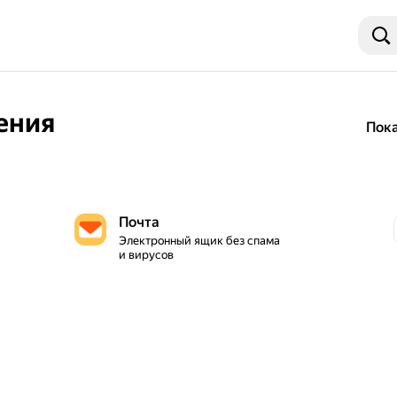
ения
Пок
Почта
Электронный ящик без спама 
и вирусов